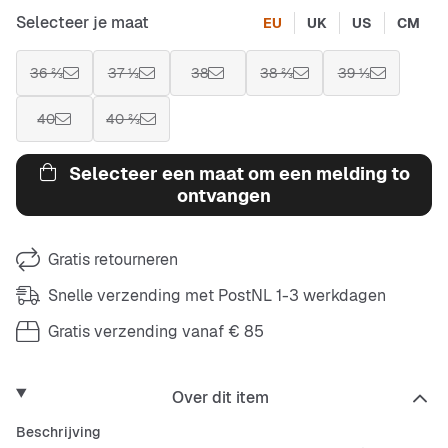
Selecteer je maat
EU
UK
US
CM
36 ⅔
37 ⅓
38
38 ⅔
39 ⅓
40
40 ⅔
Selecteer een maat om een melding to
ontvangen
Gratis retourneren
Snelle verzending met PostNL 1-3 werkdagen
Gratis verzending vanaf € 85
Over dit item
Beschrijving