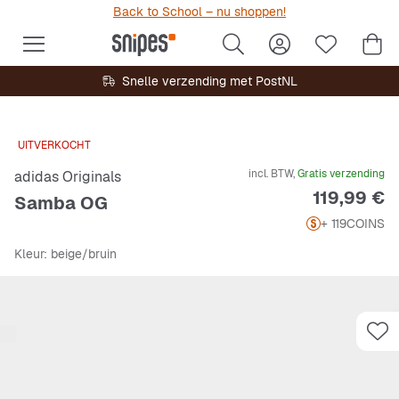
Back to School – nu shoppen!
Snelle verzending met PostNL
UITVERKOCHT
incl. BTW,
Gratis verzending
adidas Originals
Prijs
119,99 €
Samba OG
+ 119
COINS
Kleur
: beige/bruin