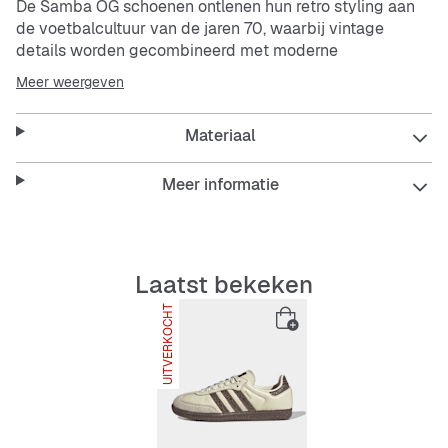
De Samba OG schoenen ontlenen hun retro styling aan
de voetbalcultuur van de jaren 70, waarbij vintage
details worden gecombineerd met moderne
designaccenten.De suède T-neus, gekartelde 3-Stripes
Meer weergeven
en rubberen loopzool met textuur komen samen om die
iconische Samba-look te creëren. Het Trefoil-logo op de
Materiaal
tong en het Samba-opschrift aan de zijkant laten geen
twijfel bestaan over het rijke verleden van deze
schoen.Tientallen jaren geschiedenis hebben deze
Meer informatie
klassieke schoen gevormd. Combineer 'm met jouw
unieke stijl voor een tijdloze historische look.
Features:
Laatst bekeken
Normale pasvorm
UITVERKOCHT
Veters
Leren bovenwerk
Synthetische inlegzool
Rubberen loopzool
Gekartelde 3-Stripes