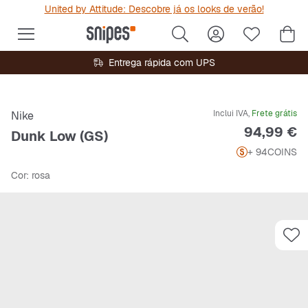
United by Attitude: Descobre já os looks de verão!
Entrega rápida com UPS
Inclui IVA,
Frete grátis
Nike
Preço
94,99 €
Dunk Low (GS)
+ 94
COINS
Cor
: rosa