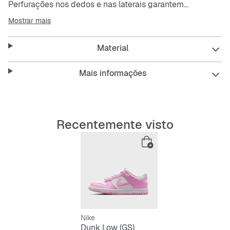
Perfurações nos dedos e nas laterais garantem
respirabilidade.
Mostrar mais
A sola exterior de borracha contínua oferece tração
duradoura e apresenta um padrão de tração idêntico ao
Material
original.
Mais informações
Recentemente visto
Nike
Dunk Low (GS)