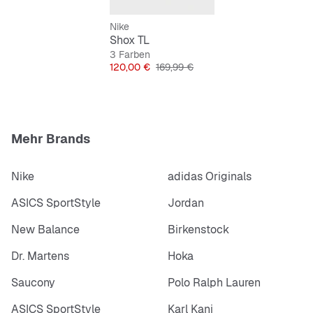
geringem Gewicht.
Nike
Das farbechte Vollgummi in der modifizierten
Shox TL
Außensohle mit Waffelprofil sorgt für ausgezeichnete
3 Farben
Traktion und Strapazierfähigkeit.
Preis
Originalpreis
120,00 €
169,99 €
Mehr Brands
Nike
adidas Originals
ASICS SportStyle
Jordan
New Balance
Birkenstock
Dr. Martens
Hoka
Saucony
Polo Ralph Lauren
ASICS SportStyle
Karl Kani