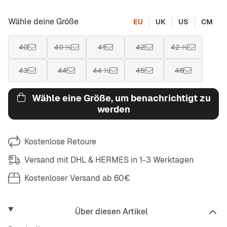
Wähle deine Größe
EU
UK
US
CM
40
40 ½
41
42
42 ½
43
44
44 ½
45
46
Wähle eine Größe, um benachrichtigt zu
werden
Kostenlose Retoure
Versand mit DHL & HERMES in 1-3 Werktagen
Kostenloser Versand ab 60€
Über diesen Artikel