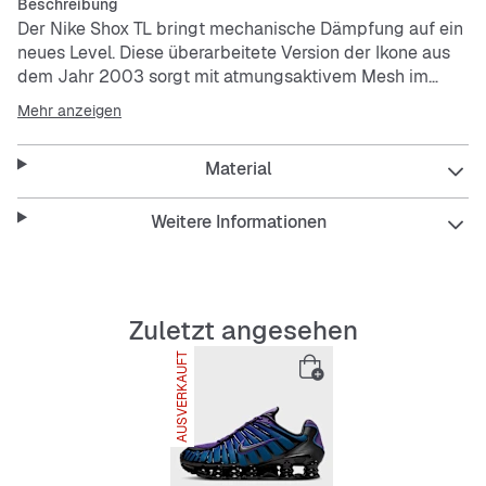
Beschreibung
Der Nike Shox TL bringt mechanische Dämpfung auf ein
neues Level. Diese überarbeitete Version der Ikone aus
dem Jahr 2003 sorgt mit atmungsaktivem Mesh im
Obermaterial und durchgehender Nike Shox-
Mehr anzeigen
Technologie für optimalen Aufprallschutz und verleiht
dir auf der Straße einen markanten Look.
Material
Die Nike Shox-Technologie kombiniert robuste, flexible
Stützen mit Moderator Plates für eine ausgezeichnete
Weitere Informationen
Dämpfung, die nach der Kompression wieder in ihre alte
Form zurückkehrt.
Das kombinierte Obermaterial mit durchgehendem TPU-
Cage ist eine fast exakte Nachbildung des Nike Shox TL
Zuletzt angesehen
von 2003.
AUSVERKAUFT
Vorgeformte Überzüge im Mittelfuß gewährleisten Halt
und eine eng anliegende Passform.
Eine TPU-Platte in der Ferse sowie zwischen der
Mittelsohle und der Nike Shox-Technologie maximiert
die seitliche Stabilität und den Halt.
Die Schaumstoffmittelsohle sorgt für Dämpfung bei