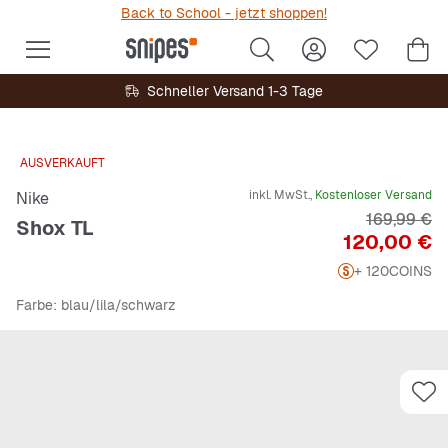
Back to School - jetzt shoppen!
Schneller Versand 1-3 Tage
AUSVERKAUFT
inkl. MwSt.,
Kostenloser Versand
Nike
Originalpre
169,99 €
Shox TL
Preis
120,00 €
+ 120
COINS
Farbe
: blau/lila/schwarz