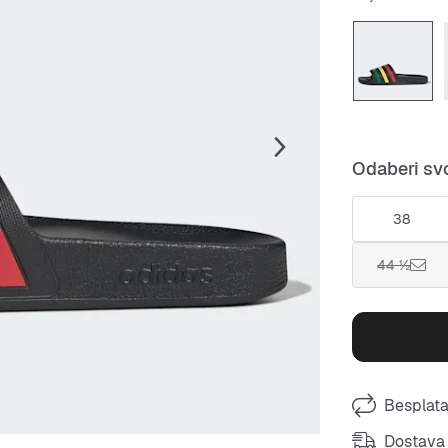
Odaberi svo
38
44 ½
Besplata
Dostava 