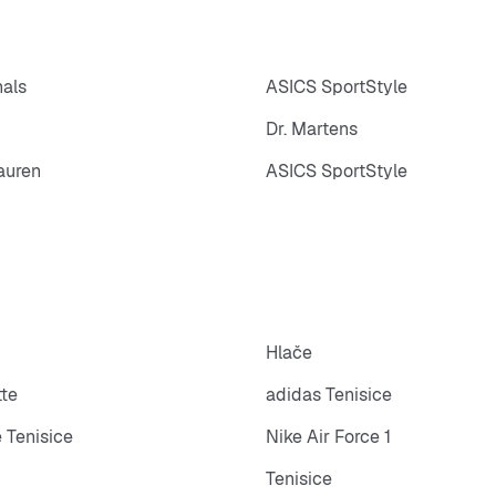
nals
ASICS SportStyle
Dr. Martens
auren
ASICS SportStyle
Hlače
tte
adidas Tenisice
 Tenisice
Nike Air Force 1
Tenisice