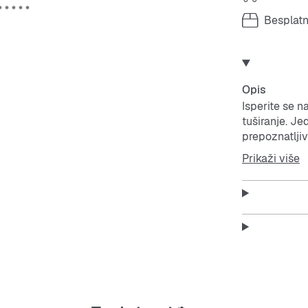
Besplat
Opis
Isperite se 
tuširanje. Je
prepoznatlji
udobnošću.
Prikaži više
Features:
Standar
Model 
Jednodi
EVA pot
Cloudfo
Lagane nat