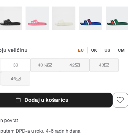
ju veličinu
EU
UK
US
CM
39
40 ½
42
43
46
Dodaj u košaricu
n povrat
putem DPD-a u roku 4-6 radnih dana