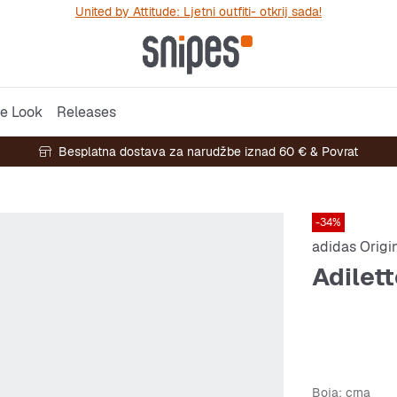
United by Attitude: Ljetni outfiti- otkrij sada!
e Look
Releases
Besplatna dostava za narudžbe iznad 60 € & Povrat
-34%
adidas Origi
Adilet
Boja
: crna