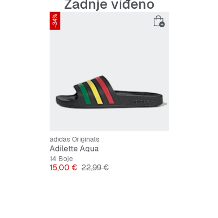
Zadnje viđeno
-34%
adidas Originals
Adilette Aqua
14 Boje
Cijena
Originalna cijena
15,00 €
22,99 €