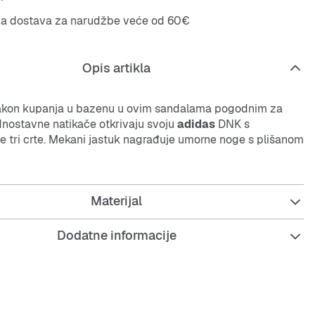
na dostava za narudžbe veće od 60€
Opis artikla
nakon kupanja u bazenu u ovim sandalama pogodnim za
dnostavne natikače otkrivaju svoju
adidas
DNK s
ve tri crte. Mekani jastuk nagrađuje umorne noge s plišanom
Materijal
dni kalup
na nazuvanje
Dodatne informacije
jelno EVA gornjište
plat
am ležište za stopalo
ikače; materijal koji se brzo suši