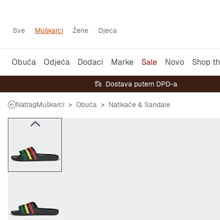
Sve
Muškarci
Žene
Djeca
Obuća
Odjeća
Dodaci
Marke
Sale
Novo
Shop th
Dostava putem DPD-a
Natrag
Muškarci
Obuća
Natikače & Sandale