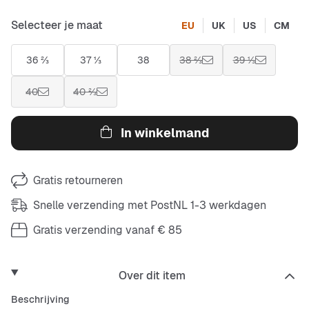
Selecteer je maat
EU
UK
US
CM
36 ⅔
37 ⅓
38
38 ⅔
39 ⅓
40
40 ⅔
In winkelmand
Gratis retourneren
Snelle verzending met PostNL 1-3 werkdagen
Gratis verzending vanaf € 85
Over dit item
Beschrijving