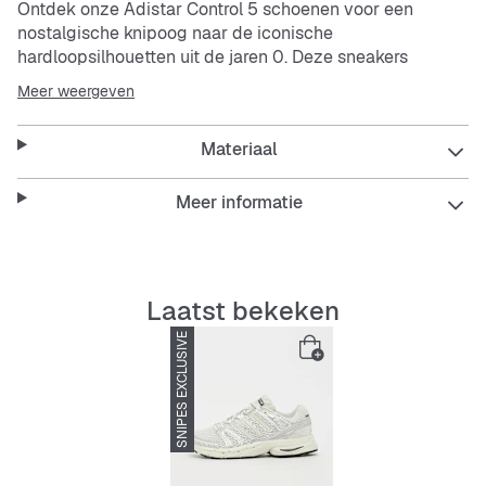
Ontdek onze Adistar Control 5 schoenen voor een
nostalgische knipoog naar de iconische
hardloopsilhouetten uit de jaren 0. Deze sneakers
brengen de essentie van Originals naar de straat en
Meer weergeven
combineren erfgoed met moderne flair.
Materiaal
Een bovenwerk van open mesh biedt ademend
vermogen, terwijl metallic overlays een vleugje stadse
elegantie toevoegen. Het Torsion System zorgt voor
Meer informatie
stabiliteit en de Formotion-unit helpt je om vrij te
bewegen.
Of je nu de stad verkent of geniet van een ontspannen
Laatst bekeken
dagje op pad, deze sneakers bieden stijl en
SNIPES EXCLUSIVE
functionaliteit. Met
adidas
merkdetails en het Adistar-
logo zijn ze een bewijs van tijdloos ontwerp en innovatie.
Kenmerken:
Normale pasvorm
Veters