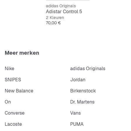
TORSION System
adidas Originals
ADIPRENE+-voorvoetunit
Adistar Control 5
FORMOTION-unit
2 Kleuren
Prijs
70,00 €
Meer merken
Nike
adidas Originals
SNIPES
Jordan
New Balance
Birkenstock
On
Dr. Martens
Converse
Vans
Lacoste
PUMA