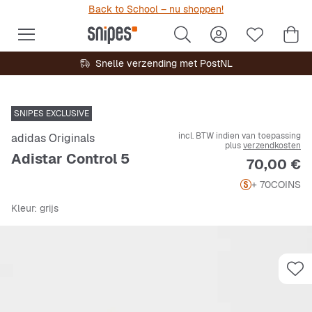
Back to School – nu shoppen!
Snelle verzending met PostNL
SNIPES EXCLUSIVE
incl. BTW indien van toepassing
adidas Originals
plus
verzendkosten
Adistar Control 5
Prijs
70,00 €
+ 70
COINS
Kleur
: grijs