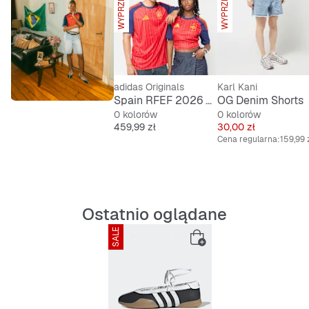
WYPRZEDANE
WYPRZEDANE
Gumowa podeszwa zewnętrzna
adidas Originals
Karl Kani
Spain RFEF 2026 Home Jersey
OG Denim Shorts
0 kolorów
0 kolorów
Cena
Cena
459,99 zł
30,00 zł
Cena regularna:
159,99 
Ostatnio oglądane
SALE