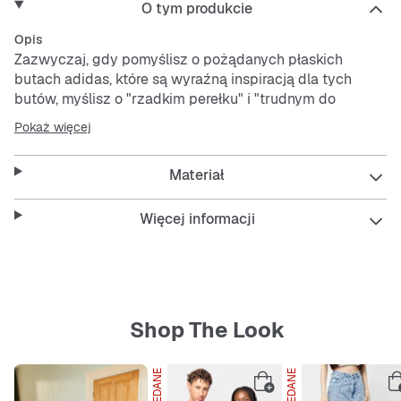
O tym produkcie
Opis
Zazwyczaj, gdy pomyślisz o pożądanych płaskich
butach adidas, które są wyraźną inspiracją dla tych
butów, myślisz o "rzadkim perełku" i "trudnym do
znalezienia". Ale teraz buty Taekwondo Mei zmieniły to.
Pokaż więcej
Przypominające balet buty o niejasnej sylwetce z
wczesnych lat 2000. mają trzy różne sznurowadła o
Materiał
różnych długościach, które umożliwiają uniwersalny styl
i wiązanie. Mają konstrukcję z miękkiej skóry, a mocna,
gumowa podeszwa zewnętrzna zapewnia wygodną
Więcej informacji
przyczepność.
Features:
Standardowy krój
Shop The Look
W zestawie trzy zestawy sznurowadeł
Skórzana cholewka
Tekstylna wyściółka