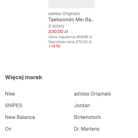
adidas Originals
Taekwondo Mei Balle clpink/ftwwht/gum3
2 kolory
Cena
230,00 zł
Cena regularna:
459,99 zł
Najniższa cena:
270,00 zł
(-14 %)
Więcej marek
Nike
adidas Originals
SNIPES
Jordan
New Balance
Birkenstock
On
Dr. Martens