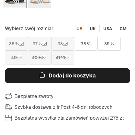
Wybierz swój rozmiar
UE
UK
USA
CM
36 ⅔
37 ⅓
38
38 ⅔
39 ⅓
40
40 ⅔
41 ⅓
Dodaj do koszyka
Bezpłatne zwroty
Szybka dostawa z InPost 4-6 dni roboczych
Bezpłatna wysyłka dla zamówień powyżej 275 zł