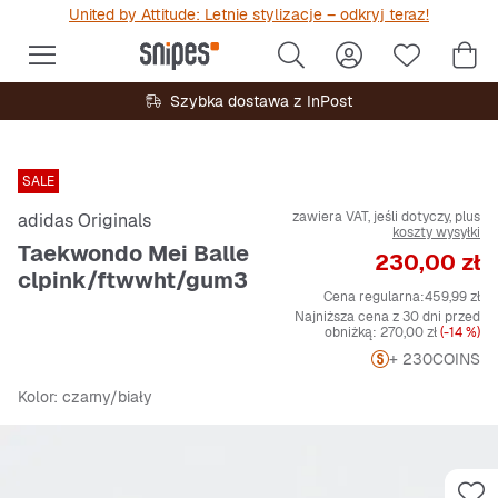
United by Attitude: Letnie stylizacje – odkryj teraz!
Szybka dostawa z InPost
SALE
zawiera VAT, jeśli dotyczy, plus
adidas Originals
koszty wysyłki
Taekwondo Mei Balle
Cena
230,00 zł
clpink/ftwwht/gum3
Cena regularna:
459,99 zł
Najniższa cena z 30 dni przed
obniżką:
270,00 zł
(-14 %)
+ 230
COINS
Kolor
: czarny/biały