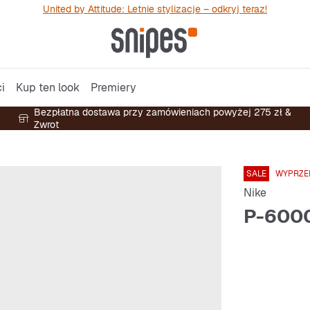
United by Attitude: Letnie stylizacje – odkryj teraz!
i
Kup ten look
Premiery
Bezpłatna dostawa przy zamówieniach powyżej 275 zł &
Zwrot
SALE
WYPRZE
Nike
P-600