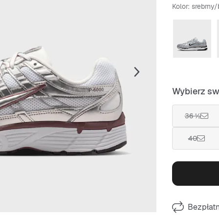
Kolor
: srebrny/
Wybierz sw
36 ½
40
Bezpłat