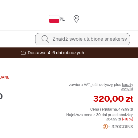
PL
Znajdź swoje ulubione sneakersy
Dostawa: 4-6 dni roboczych
DANE
zawiera VAT, jeśli dotyczy, plus
koszty
wysyłki
0
Cena
320,00 zł
Cena regularna:
479,99 zł
Najniższa cena z 30 dni przed obniżką:
384,99 zł
(-16 %)
+ 320
COINS