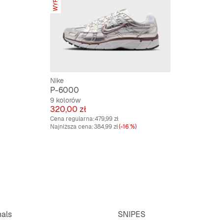
Nike
P-6000
9 kolorów
Cena
320,00 zł
Cena regularna:
479,99 zł
Najniższa cena:
384,99 zł
(-16 %)
nals
SNIPES