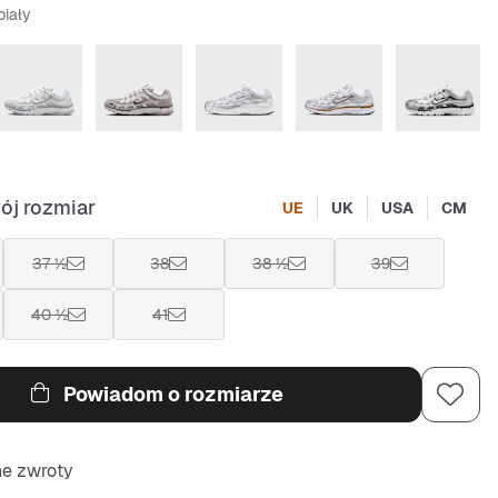
biały
ój rozmiar
UE
UK
USA
CM
37 ½
38
38 ½
39
40 ½
41
Powiadom o rozmiarze
ne zwroty