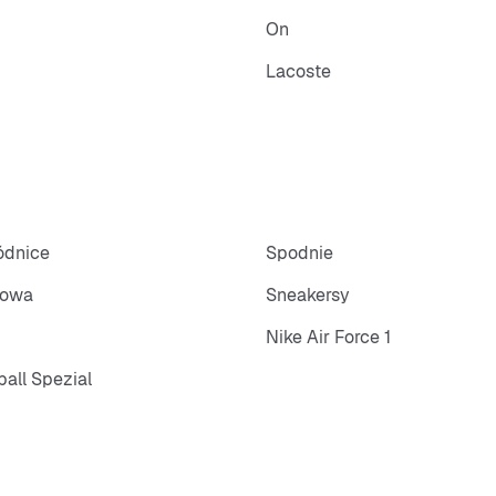
On
Lacoste
pódnice
Spodnie
towa
Sneakersy
Nike Air Force 1
all Spezial