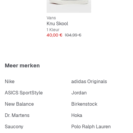
Makkelijk te onderhouden en comfortabel
Klassieke vetersluiting
Vans
Knu Skool
1 Kleur
Prijs
Originele Prijs
40,00 €
104,99 €
Meer merken
Nike
adidas Originals
ASICS SportStyle
Jordan
New Balance
Birkenstock
Dr. Martens
Hoka
Saucony
Polo Ralph Lauren