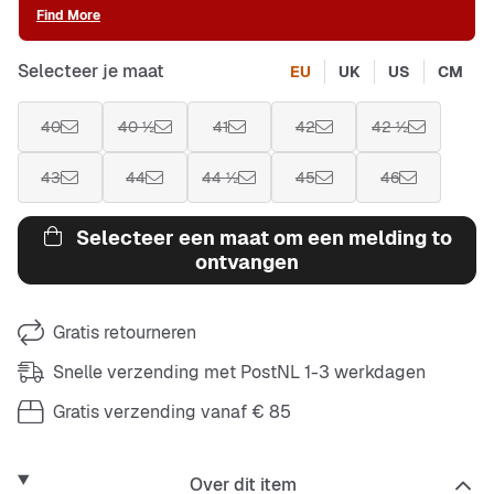
Find More
Selecteer je maat
EU
UK
US
CM
40
40 ½
41
42
42 ½
43
44
44 ½
45
46
Selecteer een maat om een melding to
ontvangen
Gratis retourneren
Snelle verzending met PostNL 1-3 werkdagen
Gratis verzending vanaf € 85
Over dit item