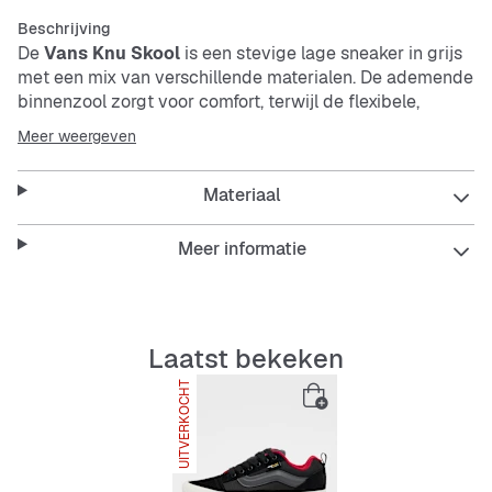
Beschrijving
De
Vans Knu Skool
is een stevige lage sneaker in grijs
met een mix van verschillende materialen. De ademende
binnenzool zorgt voor comfort, terwijl de flexibele,
antislip buitenzool zorgt voor grip. De schoen is
Meer weergeven
makkelijk te onderhouden en heeft een klassieke
vetersluiting.
Materiaal
Features:
Meer informatie
Ademende, gevoerde binnenzool
Laatst bekeken
UITVERKOCHT
Flexibele en antislip buitenzool
Bovenmateriaalmix voor duurzaamheid