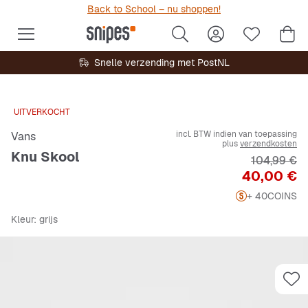
Back to School – nu shoppen!
Snelle verzending met PostNL
UITVERKOCHT
incl. BTW indien van toepassing
Vans
plus
verzendkosten
Knu Skool
Originele P
104,99 €
Prijs
40,00 €
+ 40
COINS
Kleur
: grijs