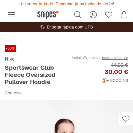
United by Attitude: Descobre já os looks de verão!
Entrega rápida com UPS
-33%
inclui IVA, mais os
custos de envio
Nike
Preço orig
44,99 €
Sportswear Club
Preço
30,00 €
Fleece Oversized
+ 30
COINS
Pullover Hoodie
Cor
: rosa