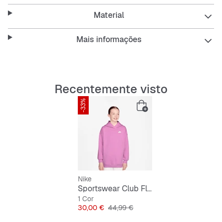
Material
Mais informações
Recentemente visto
-33%
Nike
Sportswear Club Fleece Oversized Pullover Hoodie
1 Cor
Preço
Preço original
30,00 €
44,99 €