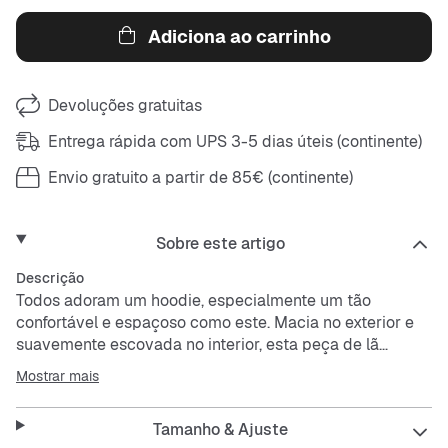
Adiciona ao carrinho
Devoluções gratuitas
Entrega rápida com UPS 3-5 dias úteis (continente)
Envio gratuito a partir de 85€ (continente)
Sobre este artigo
Descrição
Todos adoram um hoodie, especialmente um tão
confortável e espaçoso como este. Macia no exterior e
suavemente escovada no interior, esta peça de lã
cardada leve é uma camada fácil de vestir sempre que
Mostrar mais
quiseres um pouco mais de aquecimento. Os ombros
descaídos e o corte folgado conferem um look
Tamanho & Ajuste
descontraído e casual, sem ser demasiado largo.