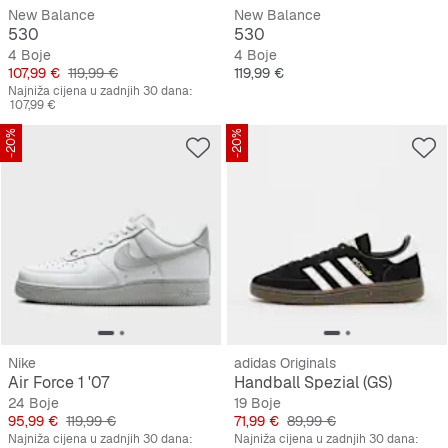
New Balance
New Balance
530
530
4 Boje
4 Boje
Cijena
Originalna cijena
Cijena
107,99 €
119,99 €
119,99 €
Najniža cijena u zadnjih 30 dana:
107,99 €
-20%
-20%
Nike
adidas Originals
Air Force 1 '07
Handball Spezial (GS)
24 Boje
19 Boje
Cijena
Originalna cijena
Cijena
Originalna cijena
95,99 €
119,99 €
71,99 €
89,99 €
Najniža cijena u zadnjih 30 dana:
Najniža cijena u zadnjih 30 dana: