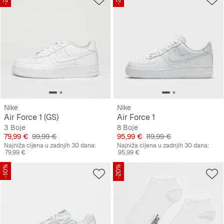
Nike
Nike
Air Force 1 (GS)
Air Force 1
3 Boje
8 Boje
Cijena
Originalna cijena
Cijena
Originalna cijena
79,99 €
99,99 €
95,99 €
119,99 €
Najniža cijena u zadnjih 30 dana:
Najniža cijena u zadnjih 30 dana:
79,99 €
95,99 €
-10%
-20%