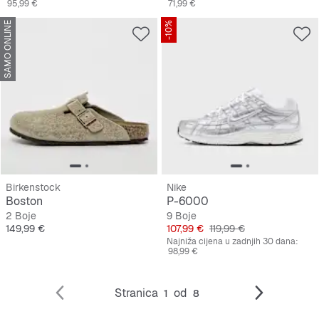
95,99 €
71,99 €
SAMO ONLINE
-10%
Birkenstock
Nike
Boston
P-6000
2 Boje
9 Boje
Cijena
Cijena
Originalna cijena
149,99 €
107,99 €
119,99 €
Najniža cijena u zadnjih 30 dana:
98,99 €
Stranica
od
1
8