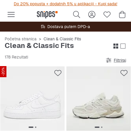
Do 20% popusta + dodatnih 5% u aplikaciji - Kupi sada!
Dostava putem DPD-a
Početna stranica
Clean & Classic Fits
Clean & Classic Fits
178 Rezultati
Filtriraj
-20%