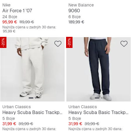
Nike
New Balance
Air Force 1 '07
9060
24 Boje
6 Boje
Cijena
Originalna cijena
Cijena
95,99 €
119,99 €
189,99 €
Najniža cijena u zadnjih 30 dana:
95,99 €
-20%
-20%
Urban Classics
Urban Classics
Heavy Scuba Basic Trackpants
Heavy Scuba Basic Trackpants
5 Boje
5 Boje
Cijena
Originalna cijena
Cijena
Originalna cijena
31,99 €
39,99 €
31,99 €
39,99 €
Najniža cijena u zadnjih 30 dana:
Najniža cijena u zadnjih 30 dana: