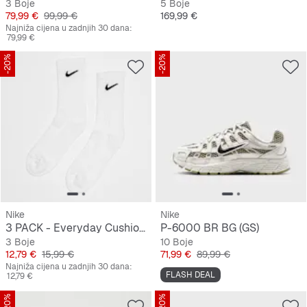
3 Boje
5 Boje
Cijena
Originalna cijena
Cijena
79,99 €
99,99 €
169,99 €
Najniža cijena u zadnjih 30 dana:
79,99 €
-20%
-20%
Nike
Nike
3 PACK - Everyday Cushioned Training Crew Socks
P-6000 BR BG (GS)
3 Boje
10 Boje
Cijena
Originalna cijena
Cijena
Originalna cijena
12,79 €
15,99 €
71,99 €
89,99 €
Najniža cijena u zadnjih 30 dana:
FLASH DEAL
12,79 €
-20%
-20%