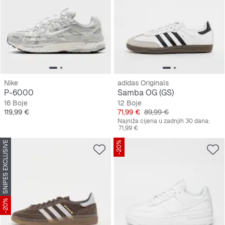
Nike
adidas Originals
P-6000
Samba OG (GS)
16 Boje
12 Boje
Cijena
Cijena
Originalna cijena
119,99 €
71,99 €
89,99 €
Najniža cijena u zadnjih 30 dana:
71,99 €
SNIPES EXCLUSIVE
-20%
-20%