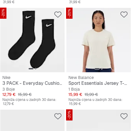
31,99 €
31,99 €
-20%
-20%
Nike
New Balance
3 PACK - Everyday Cushioned Training Crew Socks
Sport Essentials Jersey T-Shirt
3 Boje
1 Boja
Cijena
Originalna cijena
Cijena
Originalna cijena
12,79 €
15,99 €
15,99 €
19,99 €
Najniža cijena u zadnjih 30 dana:
Najniža cijena u zadnjih 30 dana:
12,79 €
15,99 €
-20%