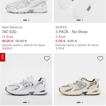
New Balance
SNIPES
740 (GS)
3 PACK - No Show
13 Boje
3 Boje
Cijena
Originalna cijena
Cijena
Originalna cijena
89,99 €
99,99 €
5,59 €
6,99 €
Najniža cijena u zadnjih 30 dana:
Najniža cijena u zadnjih 30 dana:
89,99 €
5,59 €
-10%