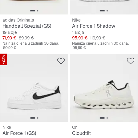
adidas Originals
Nike
Handball Spezial (GS)
Air Force 1 Shadow
19 Boje
1 Boja
Cijena
Originalna cijena
Cijena
Originalna cijena
71,99 €
89,99 €
95,99 €
119,99 €
Najniža cijena u zadnjih 30 dana:
Najniža cijena u zadnjih 30 dana:
80,99 €
95,99 €
-20%
Nike
On
Air Force 1 (GS)
Cloudtilt